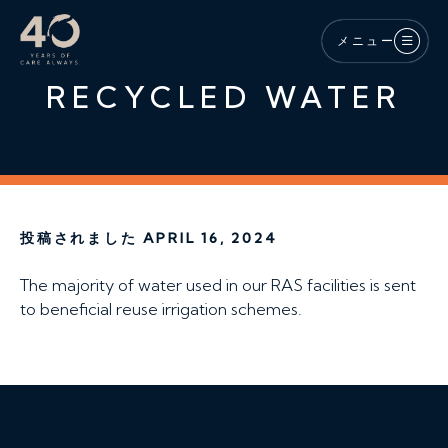
メインコンテンツへスキップ
メニュー
RECYCLED WATER
投稿されました APRIL 16, 2024
The majority of water used in our RAS facilities is sent
to beneficial reuse irrigation schemes.