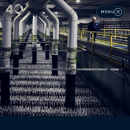
Langkau ke kandungan utama
MENU