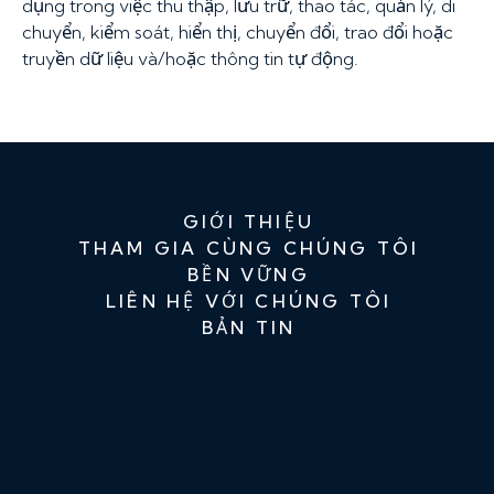
dụng trong việc thu thập, lưu trữ, thao tác, quản lý, di
chuyển, kiểm soát, hiển thị, chuyển đổi, trao đổi hoặc
truyền dữ liệu và/hoặc thông tin tự động.
GIỚI THIỆU
THAM GIA CÙNG CHÚNG TÔI
BỀN VỮNG
LIÊN HỆ VỚI CHÚNG TÔI
BẢN TIN