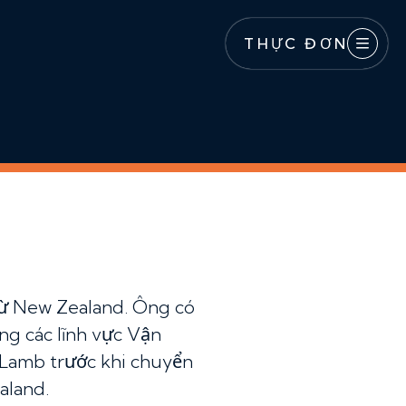
THỰC ĐƠN
Y
từ New Zealand. Ông có
ng các lĩnh vực Vận
d Lamb trước khi chuyển
aland.