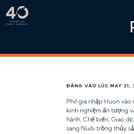
Bỏ qua nội dung chính
ĐĂNG VÀO LÚC MAY 21, 
Phil gia nhập Huon vào
kinh nghiệm ấn tượng và
hành, Chế biến, Giao dị
sang Nuôi trồng thủy sản