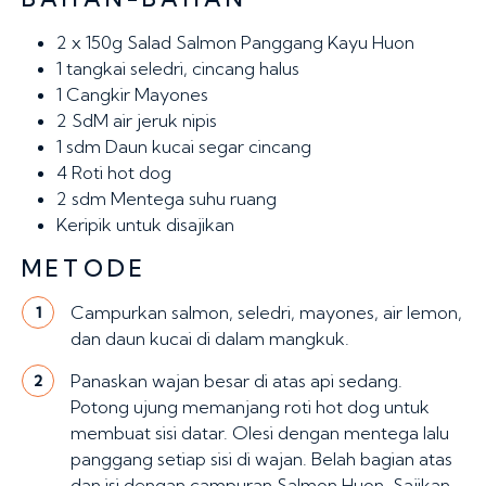
2 x
150g Salad Salmon Panggang Kayu Huon
1
tangkai seledri, cincang halus
1 Cangkir
Mayones
2
SdM air jeruk nipis
1 sdm
Daun kucai segar cincang
4
Roti hot dog
2 sdm
Mentega suhu ruang
Keripik untuk disajikan
METODE
Campurkan salmon, seledri, mayones, air lemon,
1
dan daun kucai di dalam mangkuk.
Panaskan wajan besar di atas api sedang.
2
Potong ujung memanjang roti hot dog untuk
membuat sisi datar. Olesi dengan mentega lalu
panggang setiap sisi di wajan. Belah bagian atas
dan isi dengan campuran Salmon Huon. Sajikan