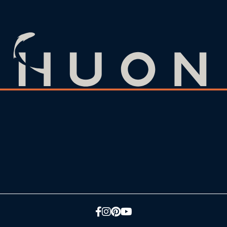
脸书
Instagram
Pinterest
YouTube