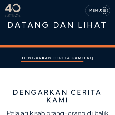
Lewati ke konten utama
MENU
DATANG DAN LIHAT
DENGARKAN CERITA KAMI
FAQ
DENGARKAN CERITA
KAMI
Pelajari kisah orang-orang di balik