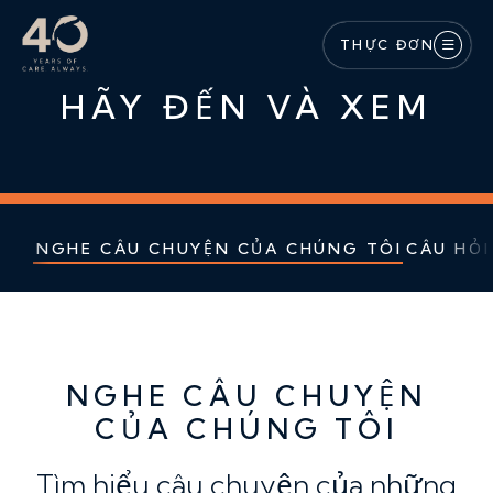
Bỏ qua nội dung chính
THỰC ĐƠN
HÃY ĐẾN VÀ XEM
NGHE CÂU CHUYỆN CỦA CHÚNG TÔI
CÂU HỎ
NGHE CÂU CHUYỆN
CỦA CHÚNG TÔI
Tìm hiểu câu chuyện của những