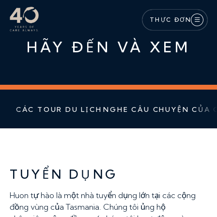
Bỏ qua nội dung chính
THỰC ĐƠN
HÃY ĐẾN VÀ XEM
CÁC TOUR DU LỊCH
NGHE CÂU CHUYỆN CỦA 
TUYỂN DỤNG
Huon tự hào là một nhà tuyển dụng lớn tại các cộng
đồng vùng của Tasmania. Chúng tôi ủng hộ