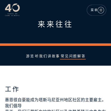
跳至主内容
菜单
来来往往
游览
听我们讲故事
常见问题解答
工作
惠恩很自豪能成为塔斯马尼亚州地区社区的主要雇主。
我们倡导