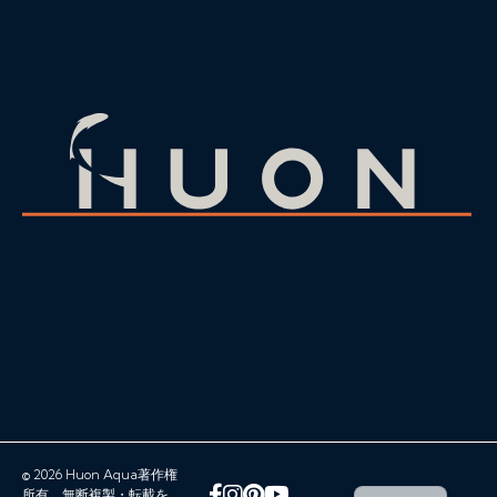
© 2026 Huon Aqua著作権
フェイスブック
インスタグラム
Pinterest
YouTube
所有。無断複製・転載を