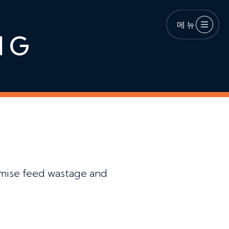
메뉴
NG
imise feed wastage and