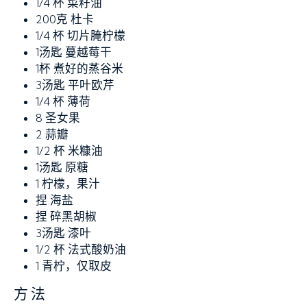
1/4 杯
菜籽油
200克
杜卡
1/4 杯
切片腌柠檬
1汤匙
蔓越莓干
1杯
煮好的蒸谷米
3汤匙
平叶欧芹
1/4 杯
薄荷
8
圣女果
2
蒜瓣
1/2 杯
米糠油
1汤匙
原糖
1
柠檬，果汁
捏
海盐
捏
碎黑胡椒
3汤匙
漆叶
1/2 杯
法式酸奶油
1
青柠，仅取皮
方法