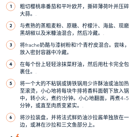
粗切樱桃串番茄和平叶欧芹，撕碎薄荷叶并压碎
1
大蒜。.
与煮熟的蒸粗麦粉、原糖、柠檬汁、海盐、现磨
2
黑胡椒以及米糠油混合，然后冷藏。.
将frache奶酪与漆树粉和1个青柠皮混合。尝味，
3
放入密封容器中冷藏。
在每个份上轻轻涂抹菜籽油，然后用杜卡完全包
4
裹住。.
将一个大的不粘锅或铸铁锅用少许酥油或油加热
5
至滚烫，小心地将每块牛排将香料面朝下放入锅
中，转小火，煮约1分钟。小心地翻面，再煮4-5
分钟，或直至肉质变紧实。.
将沙拉装盘，并将法式鲜奶油沙拉酱单独放在一
6
边，或淋在沙拉和三文鱼部分上。