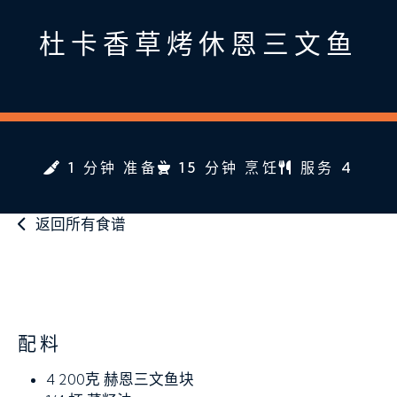
杜卡香草烤休恩三文鱼
1 分钟 准备
15 分钟 烹饪
服务 4
返回所有食谱
配料
4
200克 赫恩三文鱼块