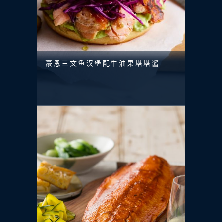
豪恩三文鱼汉堡配牛油果塔塔酱