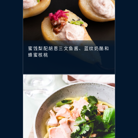
蜜饯梨配胡恩三文鱼酱、蓝纹奶酪和
蜂蜜核桃