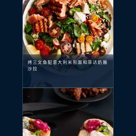
烤三文鱼配意大利米形面和菲达奶酪
沙拉