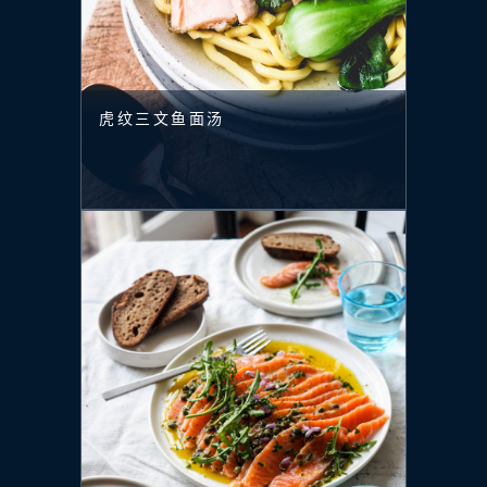
虎纹三文鱼面汤