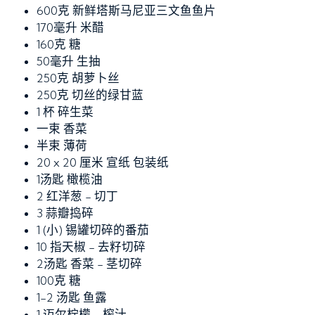
600克
新鲜塔斯马尼亚三文鱼鱼片
170毫升
米醋
160克
糖
50毫升
生抽
250克
胡萝卜丝
250克
切丝的绿甘蓝
1 杯
碎生菜
一束
香菜
半束
薄荷
20 x 20 厘米 宣纸 包装纸
1汤匙
橄榄油
2
红洋葱 - 切丁
3
蒜瓣捣碎
1
(小) 锡罐切碎的番茄
10
指天椒 - 去籽切碎
2汤匙
香菜 - 茎切碎
100克
糖
1-2 汤匙
鱼露
1
迈尔柠檬 - 榨汁