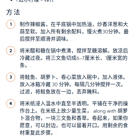
方法
制作辣椒酱，在平底锅中加热油，炒香洋葱和大
1
蒜至软。加入所有剩余配料，慢火煮30分钟。最
后搅拌至顺滑并调味。.
将米醋和糖在锅中煮沸，搅拌至糖溶解。放凉后
2
冷藏过夜。将三文鱼切成6-7厘米长、1厘米宽的
条。.
将鲑鱼、胡萝卜、卷心菜放入碗中，加入液体。
3
放入冰箱冷藏 30 分钟。每隔几分钟搅拌一次。
过滤，将鲑鱼放在一边，丢弃腌料。.
将米纸浸入温水中直至半透明。平铺在干净的操
4
作台上。在米纸上放少量生菜， along with 胡萝
卜混合物，一块三文鱼和香草。卷起来，如果你
愿意，可以封边，也可以留着开口。用剩余的食
材重复此步骤。.