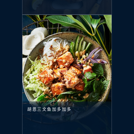
胡恩三文鱼加多加多