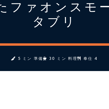
たファオンスモ
タブリ
5 ミン 準備
30 ミン 料理
奉仕 4