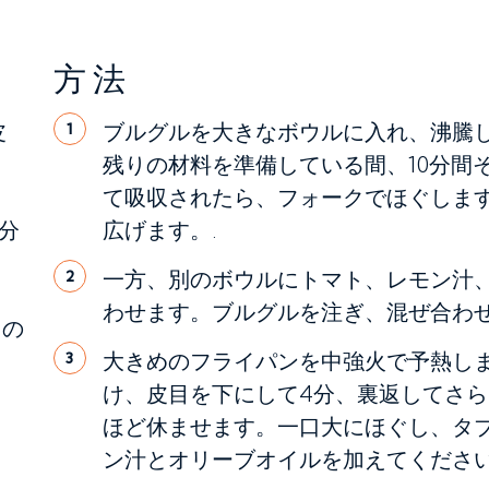
方法
皮
ブルグルを大きなボウルに入れ、沸騰
1
残りの材料を準備している間、10分間
て吸収されたら、フォークでほぐしま
分
広げます。.
一方、別のボウルにトマト、レモン汁
2
わせます。ブルグルを注ぎ、混ぜ合わせ
リの
大きめのフライパンを中強火で予熱し
3
け、皮目を下にして4分、裏返してさら
ほど休ませます。一口大にほぐし、タ
ン汁とオリーブオイルを加えてください