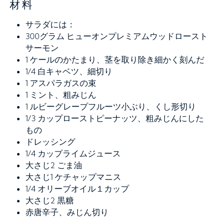
材料
サラダには：
300グラム
ヒューオンプレミアムウッドロースト
サーモン
1
ケールのかたまり、茎を取り除き細かく刻んだ
1/4
白キャベツ、細切り
1
アスパラガスの束
1
ミント、粗みじん
1
ルビーグレープフルーツ小ぶり、くし形切り
1/3
カップローストピーナッツ、粗みじんにした
もの
ドレッシング
1/4
カップライムジュース
大さじ2
ごま油
大さじ1
ケチャップマニス
1/4
オリーブオイル１カップ
大さじ2
黒糖
赤唐辛子、みじん切り