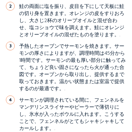
鮭の両面に塩を振り、皮目を下にして天板に鮭
2
の切り身を置きます。オレンジの皮をすりおろ
し、大さじ2杯のオリーブオイルと混ぜ合わ
せ、塩コショウで味を調えます。鮭にオレンジ
とオリーブオイルの混ぜたものを塗ります。.
予熱したオーブンでサーモンを焼きます。サー
3
モンの厚さによりますが、調理時間は45分から
1時間です。サーモンの最も厚い部分に触ってみ
て、ちょうど良い固さになったら火が通った合
図です。オーブンから取り出し、提供するまで
取っておきます。温かい状態または室温で提供
するのが最適です。.
サーモンが調理されている間に、フェンネルを
4
マンデリンスライサーやピーラーで薄切りに
し、氷水が入ったボウルに入れます。こうする
ことで、フェンネルがとてもシャキシャキして
カールします。.