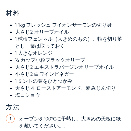
材料
1
1kg フレッシュ フイオンサーモンの切り身
大さじ2
オリーブオイル
1
球根フェンネル（大きめのもの）、軸を切り落
とし、葉は取っておく
1
大きなオレンジ
⅓
カップ小粒ブラックオリーブ
大さじ2
エキストラバージンオリーブオイル
小さじ2
白ワインビネガー
1
ミントの葉をひとつかみ
大さじ４
ローストアーモンド、粗みじん切り
塩コショウ
方法
オーブンを100℃に予熱し、大きめの天板に紙
1
を敷いてください。.