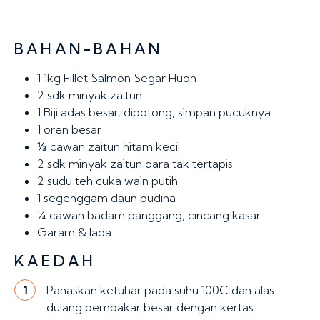
BAHAN-BAHAN
1
1kg Fillet Salmon Segar Huon
2 sdk
minyak zaitun
1
Biji adas besar, dipotong, simpan pucuknya
1
oren besar
⅓
cawan zaitun hitam kecil
2 sdk
minyak zaitun dara tak tertapis
2 sudu teh
cuka wain putih
1
segenggam daun pudina
¼ cawan
badam panggang, cincang kasar
Garam & lada
KAEDAH
Panaskan ketuhar pada suhu 100C dan alas
1
dulang pembakar besar dengan kertas.