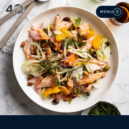
Langkau ke kandungan utama
MENU