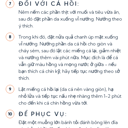
ĐỐI VỚI CÁ HỒI:
7
Nêm nếm các phần thịt với muối và tiêu vừa ăn,
sau đó đặt phần da xuống vỉ nướng. Nướng theo
ý thích.
Trong khi đó, đặt nửa quả chanh úp mặt xuống
8
vỉ nướng. Nướng phần da cá hồi cho giòn và
cháy sém, sau đó lật các miếng cá lại, giảm nhiệt
và nướng thêm vài phút nữa. Mục đích là để cá
vẫn giữ màu hồng và mọng nước ở giữa - nếu
bạn thích cá chín kỹ, hãy tiếp tục nướng theo sở
thích.
Lật miếng cá hồi lại (da cá nên vàng giòn), hạ
9
nhỏ lửa và tiếp tục nấu nhẹ nhàng thêm 1-2 phút
cho đến khi cá chín hồng vừa tới.
ĐỂ PHỤC VỤ:
10
Đặt một muỗng lớn bánh tỏi đánh bông lên đĩa