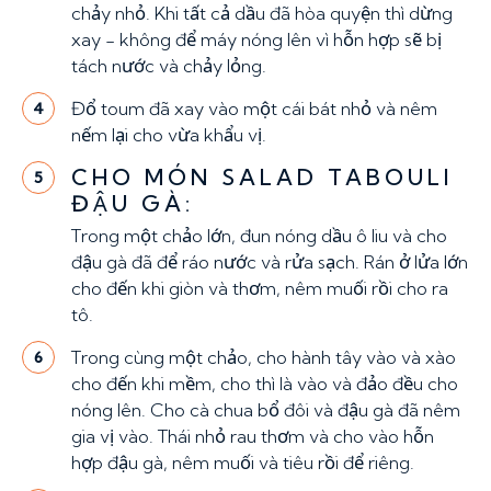
chảy nhỏ. Khi tất cả dầu đã hòa quyện thì dừng
xay - không để máy nóng lên vì hỗn hợp sẽ bị
tách nước và chảy lỏng.
Đổ toum đã xay vào một cái bát nhỏ và nêm
4
nếm lại cho vừa khẩu vị.
CHO MÓN SALAD TABOULI
5
ĐẬU GÀ:
Trong một chảo lớn, đun nóng dầu ô liu và cho
đậu gà đã để ráo nước và rửa sạch. Rán ở lửa lớn
cho đến khi giòn và thơm, nêm muối rồi cho ra
tô.
Trong cùng một chảo, cho hành tây vào và xào
6
cho đến khi mềm, cho thì là vào và đảo đều cho
nóng lên. Cho cà chua bổ đôi và đậu gà đã nêm
gia vị vào. Thái nhỏ rau thơm và cho vào hỗn
hợp đậu gà, nêm muối và tiêu rồi để riêng.