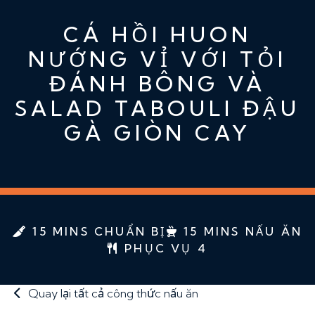
CÁ HỒI HUON
NƯỚNG VỈ VỚI TỎI
ĐÁNH BÔNG VÀ
SALAD TABOULI ĐẬU
GÀ GIÒN CAY
15 MINS CHUẨN BỊ
15 MINS NẤU ĂN
PHỤC VỤ 4
Quay lại tất cả công thức nấu ăn