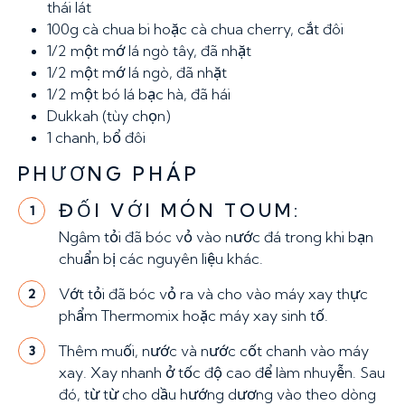
thái lát
100g
cà chua bi hoặc cà chua cherry, cắt đôi
1/2
một mớ lá ngò tây, đã nhặt
1/2
một mớ lá ngò, đã nhặt
1/2
một bó lá bạc hà, đã hái
Dukkah (tùy chọn)
1
chanh, bổ đôi
PHƯƠNG PHÁP
ĐỐI VỚI MÓN TOUM:
1
Ngâm tỏi đã bóc vỏ vào nước đá trong khi bạn
chuẩn bị các nguyên liệu khác.
Vớt tỏi đã bóc vỏ ra và cho vào máy xay thực
2
phẩm Thermomix hoặc máy xay sinh tố.
Thêm muối, nước và nước cốt chanh vào máy
3
xay. Xay nhanh ở tốc độ cao để làm nhuyễn. Sau
đó, từ từ cho dầu hướng dương vào theo dòng