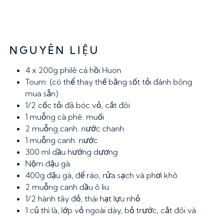
NGUYÊN LIỆU
4
x 200g philê cá hồi Huon
Toum:
(có thể thay thế bằng sốt tỏi đánh bông
mua sẵn)
1/2
cốc tỏi đã bóc vỏ, cắt đôi
1 muỗng cà phê.
muối
2 muỗng canh.
nước chanh
1 muỗng canh.
nước
300 ml
dầu hướng dương
Nộm đậu gà
400g
đậu gà, để ráo, rửa sạch và phơi khô
2 muỗng canh
dầu ô liu
1/2
hành tây đỏ, thái hạt lựu nhỏ
1
củ thì là, lớp vỏ ngoài dày, bỏ trước, cắt đôi và