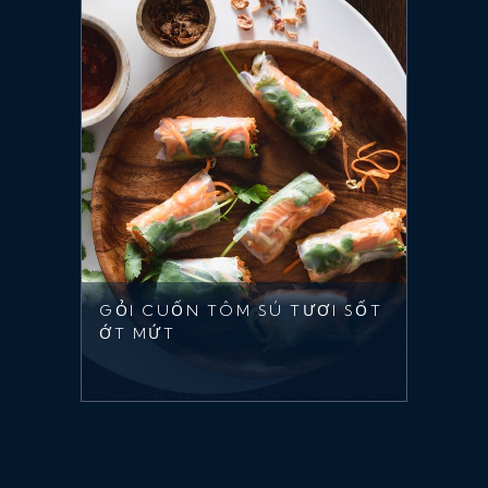
GỎI CUỐN TÔM SÚ TƯƠI SỐT
ỚT MỨT