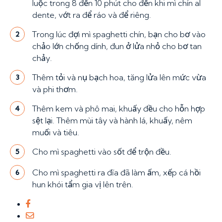
luộc trong 8 đến 10 phút cho đến khi mì chín al
dente, vớt ra để ráo và để riêng.
Trong lúc đợi mì spaghetti chín, bạn cho bơ vào
2
chảo lớn chống dính, đun ở lửa nhỏ cho bơ tan
chảy.
Thêm tỏi và nụ bạch hoa, tăng lửa lên mức vừa
3
và phi thơm.
Thêm kem và phô mai, khuấy đều cho hỗn hợp
4
sệt lại. Thêm mùi tây và hành lá, khuấy, nêm
muối và tiêu.
Cho mì spaghetti vào sốt để trộn đều.
5
Cho mì spaghetti ra đĩa đã làm ấm, xếp cá hồi
6
hun khói tẩm gia vị lên trên.