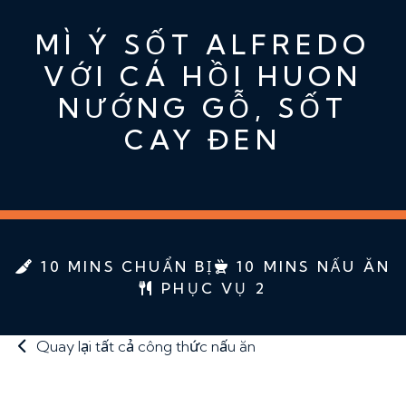
MÌ Ý SỐT ALFREDO
VỚI CÁ HỒI HUON
NƯỚNG GỖ, SỐT
CAY ĐEN
10 MINS CHUẨN BỊ
10 MINS NẤU ĂN
PHỤC VỤ 2
Quay lại tất cả công thức nấu ăn