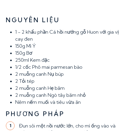
NGUYÊN LIỆU
1 - 2 khẩu phần
Cá hồi nướng gỗ Huon với gia vị
cay đen
150g
Mì Ý
150g
Bơ
250ml
Kem đặc
1/2 cốc
Phô mai parmesan bào
2 muỗng canh
Nụ búp
2
Tỏi tép
2 muỗng canh
Hẹ băm
2 muỗng canh
Ngò tây băm nhỏ
Nêm nếm muối và tiêu vừa ăn
PHƯƠNG PHÁP
Đun sôi một nồi nước lớn, cho mì ống vào và
1