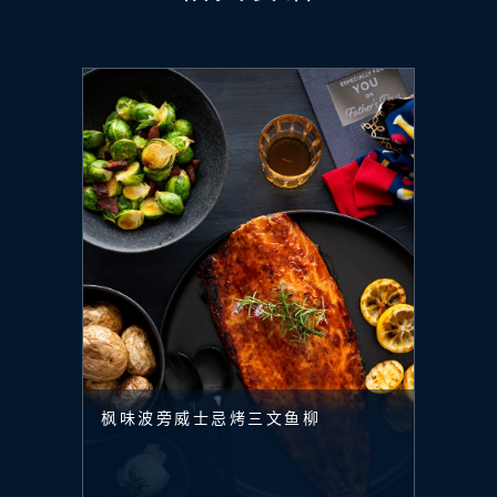
枫味波旁威士忌烤三文鱼柳