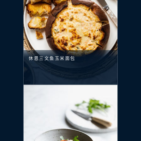
休恩三文鱼玉米面包