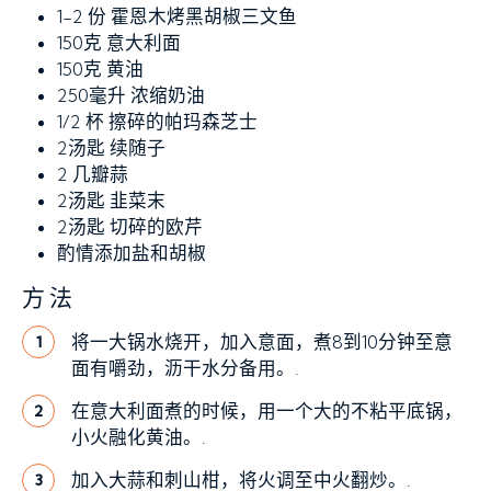
1-2 份
霍恩木烤黑胡椒三文鱼
150克
意大利面
150克
黄油
250毫升
浓缩奶油
1/2 杯
擦碎的帕玛森芝士
2汤匙
续随子
2
几瓣蒜
2汤匙
韭菜末
2汤匙
切碎的欧芹
酌情添加盐和胡椒
方法
将一大锅水烧开，加入意面，煮8到10分钟至意
1
面有嚼劲，沥干水分备用。.
在意大利面煮的时候，用一个大的不粘平底锅，
2
小火融化黄油。.
加入大蒜和刺山柑，将火调至中火翻炒。.
3