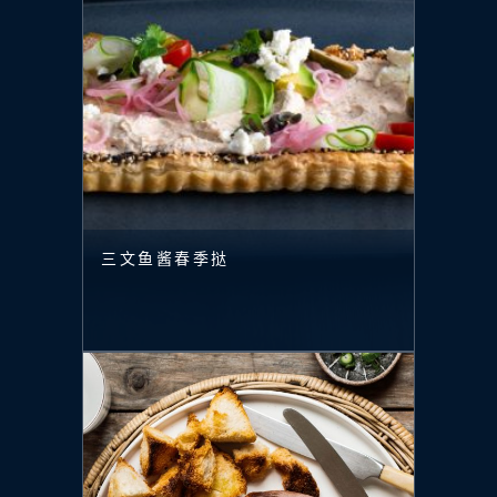
三文鱼酱春季挞