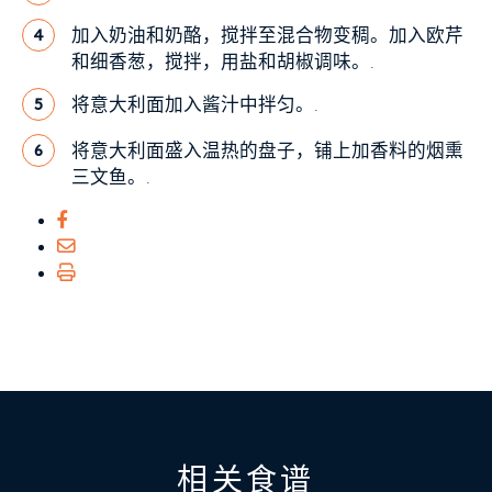
加入奶油和奶酪，搅拌至混合物变稠。加入欧芹
4
和细香葱，搅拌，用盐和胡椒调味。.
将意大利面加入酱汁中拌匀。.
5
将意大利面盛入温热的盘子，铺上加香料的烟熏
6
三文鱼。.
相关食谱