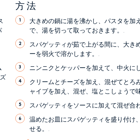
方法
ス
大きめの鍋に湯を沸かし、パスタを加え
1
パ
で、湯を切って取っておきます。.
スパゲッティが茹で上がる間に、大き
2
ーを弱火で溶かします。.
ム
ニンニクとケッパーを加えて、中火にし
3
ズ
クリームとチーズを加え、混ぜてとろ
4
ャイブを加え、混ぜ、塩とこしょうで味
スパゲッティをソースに加えて混ぜ合わ
5
温めたお皿にスパゲッティを盛り付け
6
せる。.