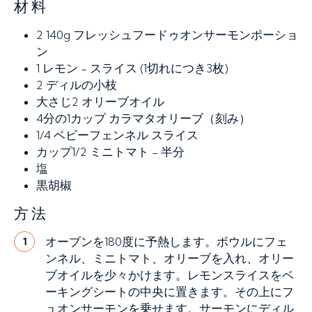
材料
2
140g フレッシュフードゥオンサーモンポーショ
ン
1
レモン - スライス (1切れにつき3枚)
2
ディルの小枝
大さじ2
オリーブオイル
4分の1カップ
カラマタオリーブ（刻み）
1/4
ベビーフェンネル スライス
カップ1/2
ミニトマト - 半分
塩
黒胡椒
方法
オーブンを180度に予熱します。ボウルにフェ
1
ンネル、ミニトマト、オリーブを入れ、オリー
ブオイルを少々かけます。レモンスライスをベ
ーキングシートの中央に置きます。その上にフ
ュオンサーモンを乗せます。サーモンにディル