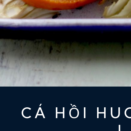
CÁ HỒI HU
L