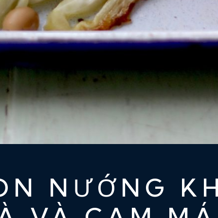
ON NƯỚNG KH
À VÀ CAM M