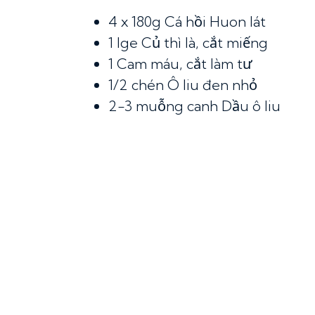
4 x 180g
Cá hồi Huon lát
1 lge
Củ thì là, cắt miếng
1
Cam máu, cắt làm tư
1/2 chén
Ô liu đen nhỏ
2-3 muỗng canh
Dầu ô liu