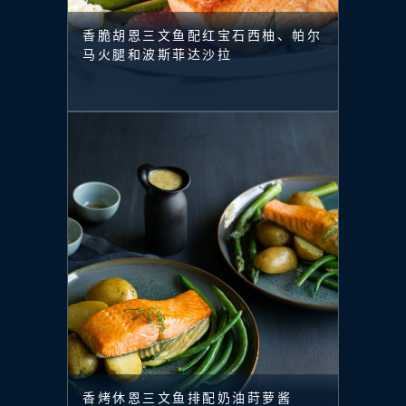
香脆胡恩三文鱼配红宝石西柚、帕尔
马火腿和波斯菲达沙拉
香烤休恩三文鱼排配奶油莳萝酱