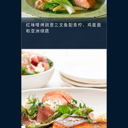
红味噌烤胡恩三文鱼配青柠、鸡蛋面
和亚洲绿蔬