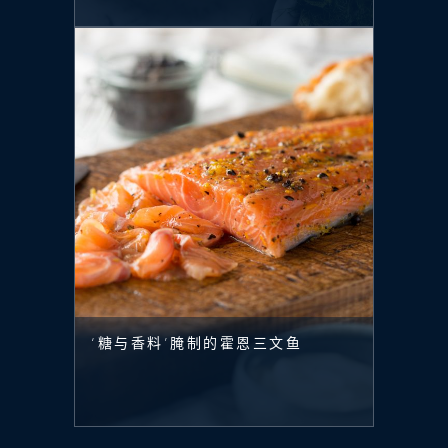
‘糖与香料’腌制的霍恩三文鱼