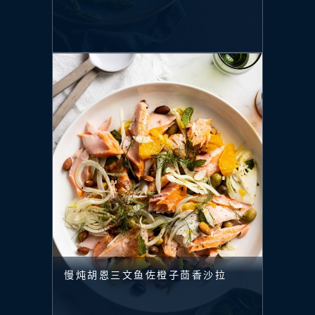
慢炖胡恩三文鱼佐橙子茴香沙拉