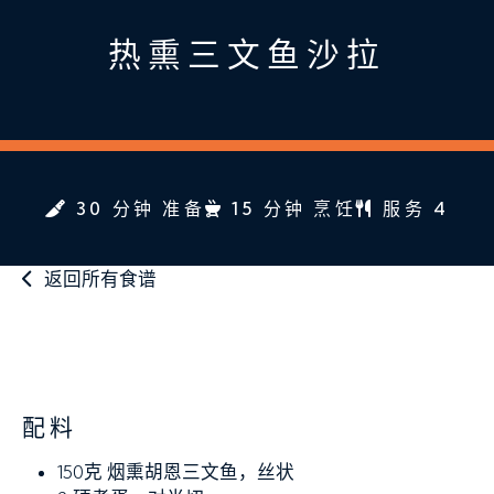
热熏三文鱼沙拉
30 分钟 准备
15 分钟 烹饪
服务 4
返回所有食谱
配料
150克
烟熏胡恩三文鱼，丝状