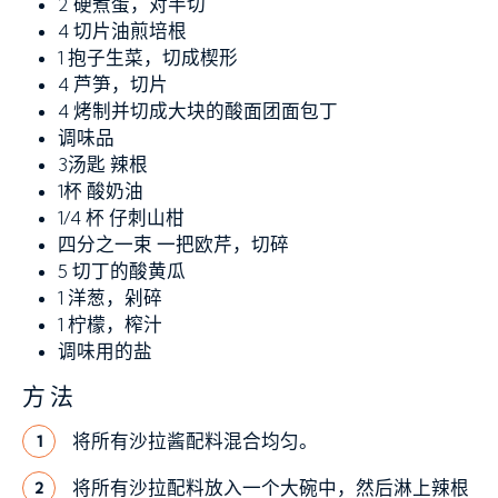
2
硬煮蛋，对半切
4
切片油煎培根
1
抱子生菜，切成楔形
4
芦笋，切片
4
烤制并切成大块的酸面团面包丁
调味品
3汤匙
辣根
1杯
酸奶油
1/4 杯
仔刺山柑
四分之一束
一把欧芹，切碎
5
切丁的酸黄瓜
1
洋葱，剁碎
1
柠檬，榨汁
调味用的盐
方法
将所有沙拉酱配料混合均匀。
1
将所有沙拉配料放入一个大碗中，然后淋上辣根
2