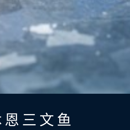
休恩三文鱼