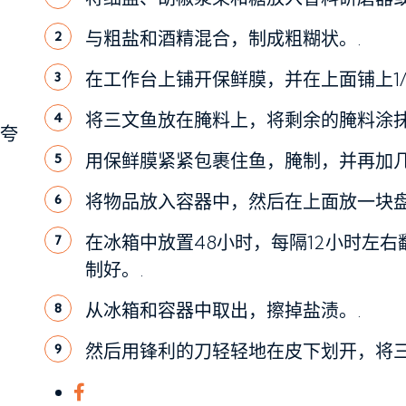
与粗盐和酒精混合，制成粗糊状。.
2
在工作台上铺开保鲜膜，并在上面铺上1/
3
将三文鱼放在腌料上，将剩余的腌料涂抹
4
阿夸
用保鲜膜紧紧包裹住鱼，腌制，并再加几
5
将物品放入容器中，然后在上面放一块
6
在冰箱中放置48小时，每隔12小时左
7
制好。.
从冰箱和容器中取出，擦掉盐渍。.
8
然后用锋利的刀轻轻地在皮下划开，将三
9