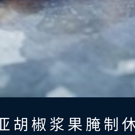
亚胡椒浆果腌制