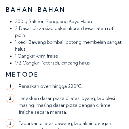
BAHAN-BAHAN
300 g
Salmon Panggang Kayu Huon
2
Dasar pizza siap pakai ukuran besar atau roti
pipih
1 kecil
Bawang bombai, potong membelah sangat
halus
1 Cangkir
Krim fraise
1/2 Cangkir
Peterseli, cincang halus
METODE
Panaskan oven hingga 220°C.
1
Letakkan dasar pizza di atas loyang, lalu olesi
2
masing-masing dasar pizza dengan crème
fraîche secara merata.
Taburkan di atas bawang, lalu akhiri dengan
3