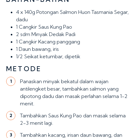
4 x 140g
Potongan Salmon Huon Tasmania Segar,
dadu
1 Cangkir
Saus Kung Pao
2 sdm
Minyak Dedak Padi
1 Cangkir
Kacang panggang
1
Daun bawang, iris
1/2
Seikat ketumbar, dipetik
METODE
Panaskan minyak bekatul dalam wajan
1
antilengket besar, tambahkan salmon yang
dipotong dadu dan masak perlahan selama 1-2
menit.
Tambahkan Saus Kung Pao dan masak selama
2
2-3 menit lagi.
Tambahkan kacang, irisan daun bawang, dan
3