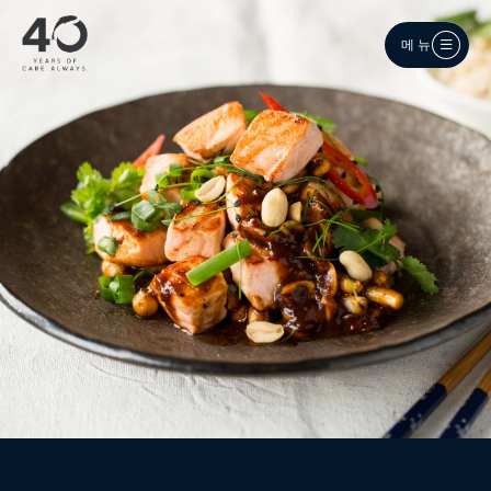
메인 콘텐츠로 건너뛰기
메뉴