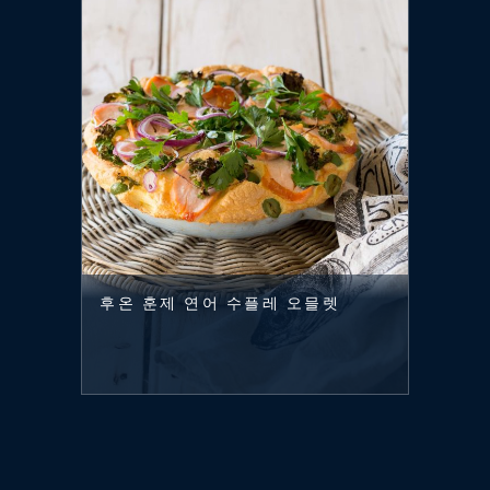
후온 훈제 연어 수플레 오믈렛