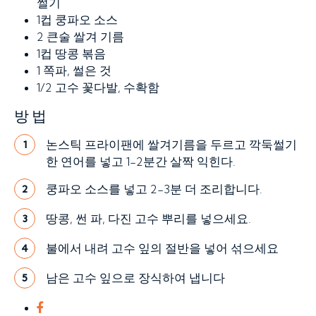
썰기
1컵
쿵파오 소스
2 큰술
쌀겨 기름
1컵
땅콩 볶음
1
쪽파, 썰은 것
1/2
고수 꽃다발, 수확함
방법
논스틱 프라이팬에 쌀겨기름을 두르고 깍둑썰기
1
한 연어를 넣고 1-2분간 살짝 익힌다.
쿵파오 소스를 넣고 2-3분 더 조리합니다.
2
땅콩, 썬 파, 다진 고수 뿌리를 넣으세요.
3
불에서 내려 고수 잎의 절반을 넣어 섞으세요
4
남은 고수 잎으로 장식하여 냅니다
5