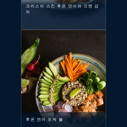
크리스피 스킨 후온 연어와 으깬 감
자
후온 연어 포케 볼