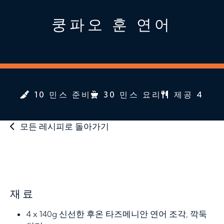
쿵파오 훈 연어
10 민스 준비
30 민스 요리
제공 4
모든 레시피로 돌아가기
재료
4 x 140g
신선한 후온 타즈메니안 연어 조각, 깍둑