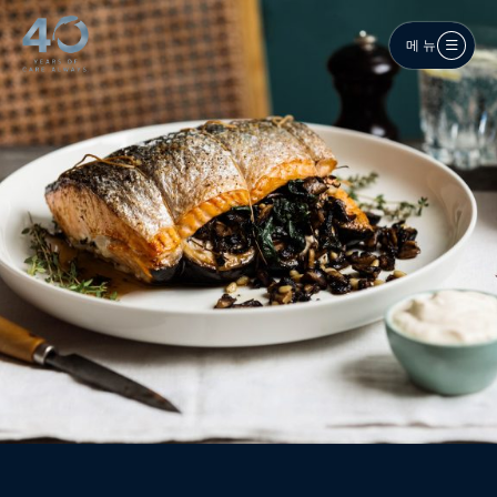
메인 콘텐츠로 건너뛰기
메뉴