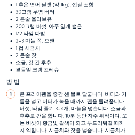
1
후온 연어 필렛 (약 1kg), 껍질 포함
30그램
무염 버터
2 큰술
올리브유
200그램
버섯, 아주 얇게 썰은
1/2
타임 다발
2-3
마늘 쪽, 으깬
1 컵
시금치
2 큰술
잣
소금,
갓 간 후추
곁들일 크렘 프레슈
방법
큰 프라이팬을 중간 센 불로 달굽니다. 버터와 기
1
름을 넣고 버터가 녹을 때까지 팬을 돌려줍니다.
버섯, 타임 줄기 3-4개, 마늘을 넣습니다. 소금과
후추로 간을 합니다. 10분 동안 자주 뒤적이며, 또
는 버섯이 황금빛 갈색이 되고 부드러워질 때까
지 익힙니다. 시금치와 잣을 넣습니다. 시금치가