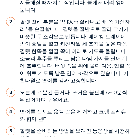
시들해질 때까지 뒤적입니다. 불에서 내려 옆에
둡니다.
필렛 꼬리 부분을 약 10cm 잘라내고 배 쪽 가장자
2
리*를 손질합니다. 필렛을 절반으로 잘라 크기가
비슷한 두 조각으로 만듭니다. 베이킹 트레이에
종이 호일을 깔고 키친타월 세 조각을 놓은 다음,
필렛 한쪽을 껍질 쪽이 아래로 가도록 올립니다.
소금과 후추를 뿌리고 남은 타임 가지를 연어 위
에 흩뿌립니다. 버섯 속을 위에 올린 다음, 껍질 쪽
이 위로 가도록 남은 연어 조각으로 덮습니다. 키
친타월로 연어를 감싸 고정합니다.
오븐에 25분간 굽거나, 뜨거운 불판에 8~10분씩
3
뒤집어가며 구우세요.
연어를 접시로 옮겨 끈을 제거하고 크렘 프레슈
4
와 함께 낸다.
필렛을 준비하는 방법을 보려면 동영상을 시청하
5