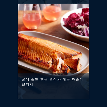
꿀에 졸인 후온 연어와 레몬 파슬리
렐리시