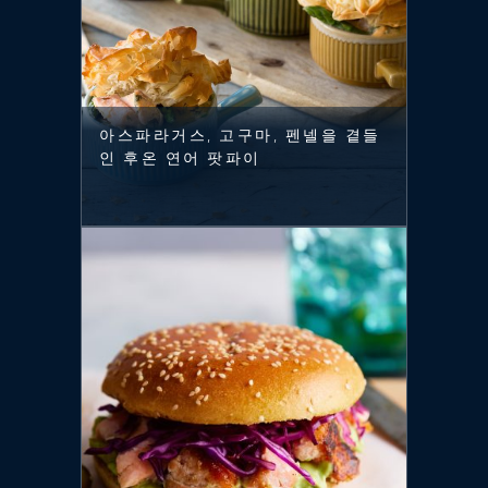
아스파라거스, 고구마, 펜넬을 곁들
인 후온 연어 팟파이