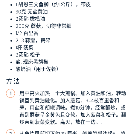
1
胡恩三文鱼柳（约1公斤），带皮
30克
无盐黄油
2汤匙
橄榄油
200克
蘑菇，切得非常细
1/2
百里香
2-3
蒜瓣，捣碎
1杯
菠菜
2汤匙
松子
盐,
现磨黑胡椒
酸奶油（用于佐餐）
方法
用中高火加热一个大煎锅。加入黄油和油，转动
1
锅直到黄油融化。加入蘑菇、3-4枝百里香和
蒜。用盐和胡椒调味。煮10分钟，经常翻炒，或
直到蘑菇呈金黄色且变软。加入菠菜和松子。翻
炒直到菠菜变软。离火，放在一边。.
从鱼片尾部切下约 10 厘米，修剪腹部边缘*。将
2