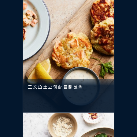
三文鱼土豆饼配自制蘸酱