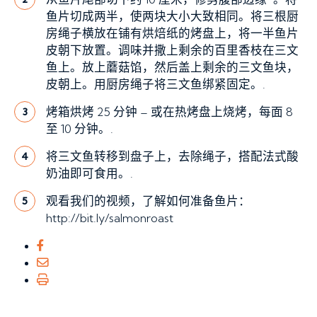
鱼片切成两半，使两块大小大致相同。将三根厨
房绳子横放在铺有烘焙纸的烤盘上，将一半鱼片
皮朝下放置。调味并撒上剩余的百里香枝在三文
鱼上。放上蘑菇馅，然后盖上剩余的三文鱼块，
皮朝上。用厨房绳子将三文鱼绑紧固定。.
烤箱烘烤 25 分钟 – 或在热烤盘上烧烤，每面 8
3
至 10 分钟。.
将三文鱼转移到盘子上，去除绳子，搭配法式酸
4
奶油即可食用。.
观看我们的视频，了解如何准备鱼片：
5
http://bit.ly/salmonroast