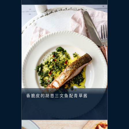
香脆皮的胡恩三文鱼配青草酱