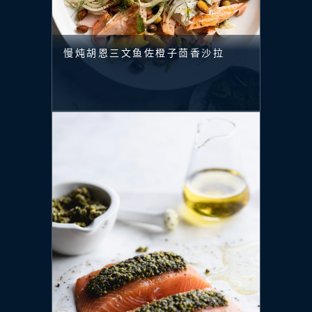
慢炖胡恩三文鱼佐橙子茴香沙拉