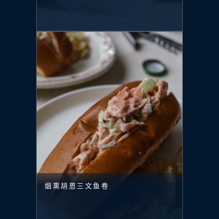
烟熏胡恩三文鱼卷