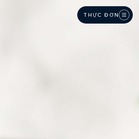
THỰC ĐƠN