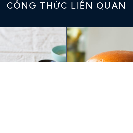
CÔNG THỨC LIÊN QUAN
I ÁP CHẢO SỐT MẬT
BURGER CÁ HỒI HUO
À XÌ DẦU VỚI GỪNG,
NGỌT