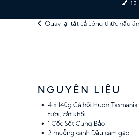
10
Quay lại tất cả công thức nấu ă
NGUYÊN LIỆU
4 x 140g
Cá hồi Huon Tasmania
tươi, cắt khối
1 Cốc
Sốt Cung Bảo
2 muỗng canh
Dầu cám gạo