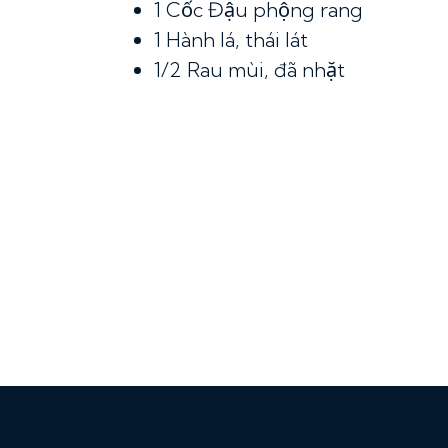
1 Cốc
Đậu phộng rang
1
Hành lá, thái lát
1/2
Rau mùi, đã nhặt