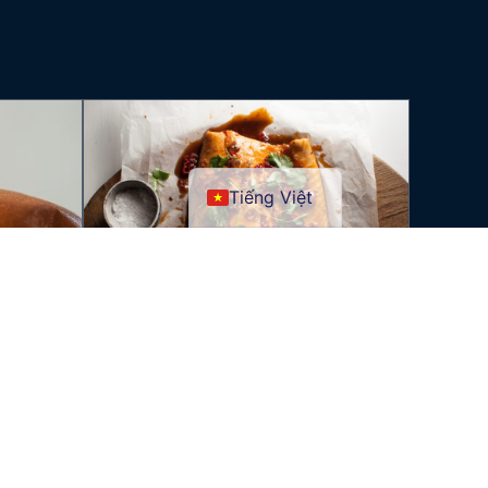
Tiếng Việt
N NGON
CÁ HỒI HUON SỐT ỚT CAY