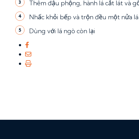
Thêm đậu phộng, hành lá cắt lát và g
3
Nhấc khỏi bếp và trộn đều một nửa lá
4
Dùng với lá ngò còn lại
5