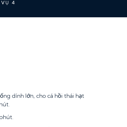
VỤ 4
g dính lớn, cho cá hồi thái hạt
hút.
phút.