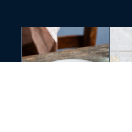
CÁ HỒI HUON ÁP CHẢO ĂN
CÁ HỒ
KÈM MÌ BÍ NGÒI, BẠC HÀ VÀ
ONG V