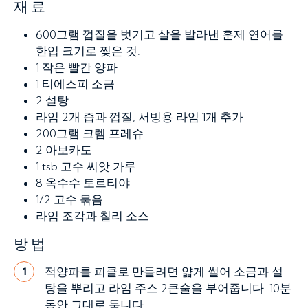
재료
600그램
껍질을 벗기고 살을 발라낸 훈제 연어를
한입 크기로 찢은 것.
1
작은 빨간 양파
1
티에스피 소금
2
설탕
라임 2개 즙과 껍질, 서빙용 라임 1개 추가
200그램
크렘 프레슈
2
아보카도
1
tsb 고수 씨앗 가루
8
옥수수 토르티야
1/2
고수 묶음
라임 조각과 칠리 소스
방법
적양파를 피클로 만들려면 얇게 썰어 소금과 설
1
탕을 뿌리고 라임 주스 2큰술을 부어줍니다. 10분
동안 그대로 둡니다.