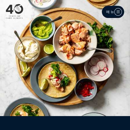
메인 콘텐츠로 건너뛰기
메뉴