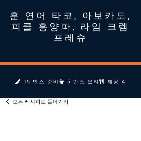
훈 연어 타코, 아보카도,
피클 홍양파, 라임 크렘
프레슈
15 민스 준비
5 민스 요리
제공 4
모든 레시피로 돌아가기