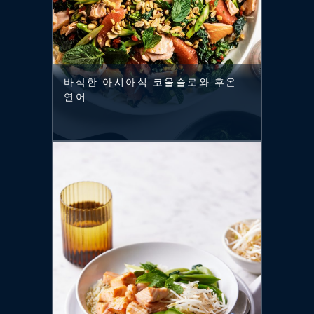
바삭한 아시아식 코울슬로와 후온
연어