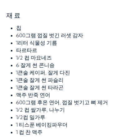
재료
칩
600그램
껍질 벗긴 러셋 감자
1리터
식물성 기름
타르타르
1/2 컵
마요네즈
6
잘게 썬 콘니숑
1큰술
케이퍼, 잘게 다진
1큰술
잘게 썬 파슬리
1큰술
잘게 썬 타라곤
맥주 반죽 연어
600그램
후온 연어, 껍질 벗기고 뼈 제거
1/2 컵
쌀가루, 나누기
1/2컵
밀가루
1 티스푼
베이킹파우더
1 컵
찬 맥주