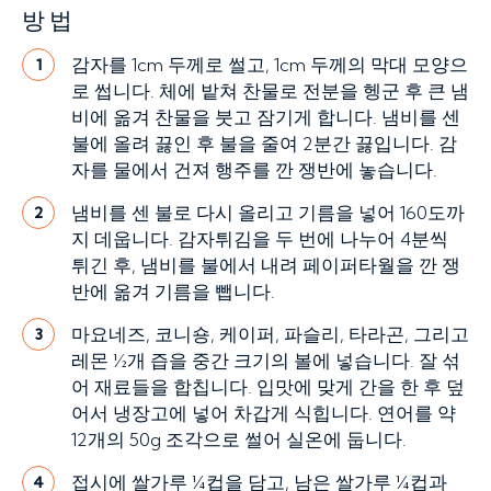
방법
감자를 1cm 두께로 썰고, 1cm 두께의 막대 모양으
1
로 썹니다. 체에 밭쳐 찬물로 전분을 헹군 후 큰 냄
비에 옮겨 찬물을 붓고 잠기게 합니다. 냄비를 센
불에 올려 끓인 후 불을 줄여 2분간 끓입니다. 감
자를 물에서 건져 행주를 깐 쟁반에 놓습니다.
냄비를 센 불로 다시 올리고 기름을 넣어 160도까
2
지 데웁니다. 감자튀김을 두 번에 나누어 4분씩
튀긴 후, 냄비를 불에서 내려 페이퍼타월을 깐 쟁
반에 옮겨 기름을 뺍니다.
마요네즈, 코니숑, 케이퍼, 파슬리, 타라곤, 그리고
3
레몬 ½개 즙을 중간 크기의 볼에 넣습니다. 잘 섞
어 재료들을 합칩니다. 입맛에 맞게 간을 한 후 덮
어서 냉장고에 넣어 차갑게 식힙니다. 연어를 약
12개의 50g 조각으로 썰어 실온에 둡니다.
접시에 쌀가루 ¼컵을 담고, 남은 쌀가루 ¼컵과
4