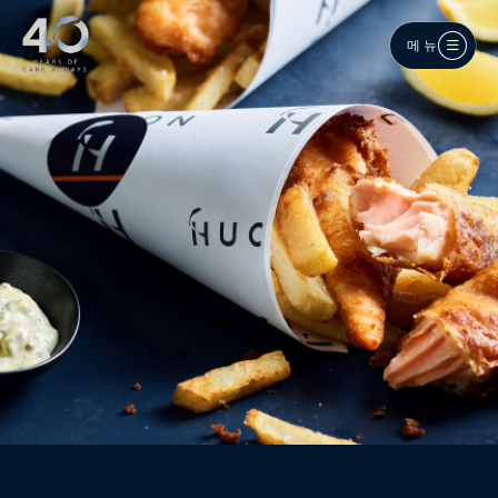
메인 콘텐츠로 건너뛰기
메뉴