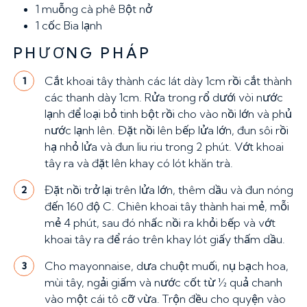
1 muỗng cà phê
Bột nở
1 cốc
Bia lạnh
PHƯƠNG PHÁP
Cắt khoai tây thành các lát dày 1cm rồi cắt thành
1
các thanh dày 1cm. Rửa trong rổ dưới vòi nước
lạnh để loại bỏ tinh bột rồi cho vào nồi lớn và phủ
nước lạnh lên. Đặt nồi lên bếp lửa lớn, đun sôi rồi
hạ nhỏ lửa và đun liu riu trong 2 phút. Vớt khoai
tây ra và đặt lên khay có lót khăn trà.
Đặt nồi trở lại trên lửa lớn, thêm dầu và đun nóng
2
đến 160 độ C. Chiên khoai tây thành hai mẻ, mỗi
mẻ 4 phút, sau đó nhấc nồi ra khỏi bếp và vớt
khoai tây ra để ráo trên khay lót giấy thấm dầu.
Cho mayonnaise, dưa chuột muối, nụ bạch hoa,
3
mùi tây, ngải giấm và nước cốt từ ½ quả chanh
vào một cái tô cỡ vừa. Trộn đều cho quyện vào