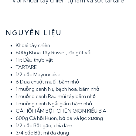
Với khoai tây chiên tự làm và sốt tartare
NGUYÊN LIỆU
Khoai tây chiên
600g
Khoai tây Russet, đã gọt vỏ
1 lít
Dầu thực vật
TARTARE
1/2 cốc
Mayonnaise
6
Dưa chuột muối, băm nhỏ
1 muỗng canh
Nụ bạch hoa, băm nhỏ
1 muỗng canh
Rau mùi tây băm nhỏ
1 muỗng canh
Ngải giấm băm nhỏ
CÁ HỒI TẨM BỘT CHIÊN GIÒN KIỂU BIA
600g
Cá hồi Huon, bỏ da và lọc xương
1/2 cốc
Bột gạo, chia làm
3/4 cốc
Bột mì đa dụng