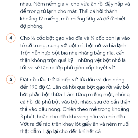
nhau. Nêm nếm gia vị cho vừa ăn rồi đậy nắp và
để trong tủ lạnh cho mát. Thái cá hồi thành
khoảng 12 miếng, mỗi miếng 50g và để ở nhiệt
độ phòng.
Cho ¼ cốc bột gạo vào đĩa và ¼ cốc còn lại vào
4
tô cỡ trung, cùng với bột mì, bột nở và bia lạnh.
Trộn hỗn hợp bột bia nhẹ nhàng bằng nĩa, cẩn
thận không trộn quá kỹ - những vệt bột nhỏ là
tốt và sẽ tạo ra lớp phủ giòn xốp tuyệt vời.
Đặt nồi dầu trở lại bếp với lửa lớn và đun nóng
5
đến 190 độ C. Lăn cá hồi qua bột gạo rồi vẩy bỏ
bớt phần bột thừa. Làm từng miếng một, nhúng
cá hồi đã phủ bột vào bột nhão, sau đó cẩn thận
thả vào dầu nóng. Chiên theo mẻ trong khoảng
3 phút, hoặc cho đến khi vàng nâu và chín đều.
Vớt ra để ráo trên khay lót giấy ăn và nêm muối
thật đẫm. Lặp lại cho đến khi hết cá.