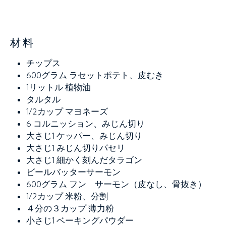
材料
チップス
600グラム
ラセットポテト、皮むき
1リットル
植物油
タルタル
1/2カップ
マヨネーズ
6
コルニッション、みじん切り
大さじ1
ケッパー、みじん切り
大さじ1
みじん切りパセリ
大さじ1
細かく刻んだタラゴン
ビールバッターサーモン
600グラム
フン サーモン（皮なし、骨抜き）
1/2カップ
米粉、分割
４分の３カップ
薄力粉
小さじ1
ベーキングパウダー