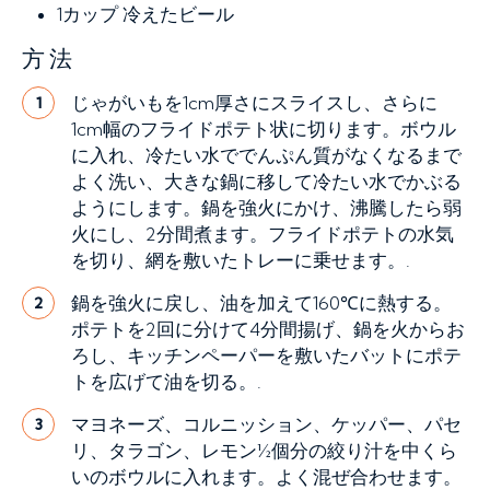
1カップ
冷えたビール
方法
じゃがいもを1cm厚さにスライスし、さらに
1
1cm幅のフライドポテト状に切ります。ボウル
に入れ、冷たい水ででんぷん質がなくなるまで
よく洗い、大きな鍋に移して冷たい水でかぶる
ようにします。鍋を強火にかけ、沸騰したら弱
火にし、2分間煮ます。フライドポテトの水気
を切り、網を敷いたトレーに乗せます。.
鍋を強火に戻し、油を加えて160℃に熱する。
2
ポテトを2回に分けて4分間揚げ、鍋を火からお
ろし、キッチンペーパーを敷いたバットにポテ
トを広げて油を切る。.
マヨネーズ、コルニッション、ケッパー、パセ
3
リ、タラゴン、レモン½個分の絞り汁を中くら
いのボウルに入れます。よく混ぜ合わせます。