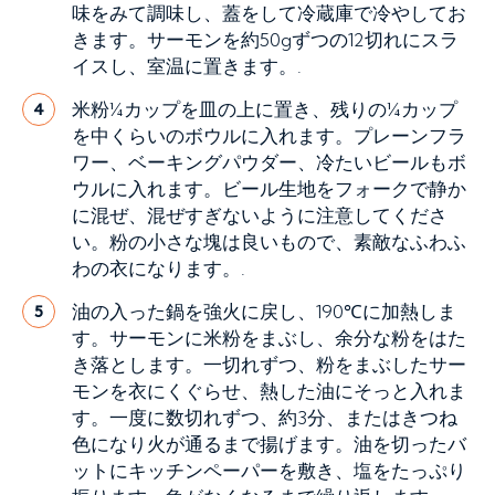
味をみて調味し、蓋をして冷蔵庫で冷やしてお
きます。サーモンを約50gずつの12切れにスラ
イスし、室温に置きます。.
米粉¼カップを皿の上に置き、残りの¼カップ
4
を中くらいのボウルに入れます。プレーンフラ
ワー、ベーキングパウダー、冷たいビールもボ
ウルに入れます。ビール生地をフォークで静か
に混ぜ、混ぜすぎないように注意してくださ
い。粉の小さな塊は良いもので、素敵なふわふ
わの衣になります。.
油の入った鍋を強火に戻し、190℃に加熱しま
5
す。サーモンに米粉をまぶし、余分な粉をはた
き落とします。一切れずつ、粉をまぶしたサー
モンを衣にくぐらせ、熱した油にそっと入れま
す。一度に数切れずつ、約3分、またはきつね
色になり火が通るまで揚げます。油を切ったバ
ットにキッチンペーパーを敷き、塩をたっぷり