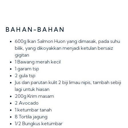
BAHAN-BAHAN
600g
Ikan Salmon Huon yang dimasak, pada suhu
bilik, yang dikoyakkan menjadi ketulan bersaiz
gigitan
1
Bawang merah kecil
1
garam tsp
2
gula tsp
Jus dan parutan kulit 2 biji limau nipis, tambah sebiji
lagi untuk hiasan
200g
Krim masam
2
Avocado
1
ketumbar tanah
8
Tortila jagung
1/2
Bungkus ketumbar