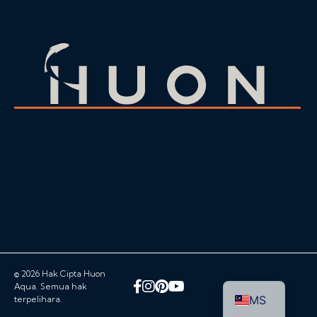
© 2026 Hak Cipta Huon
Facebook
Instagram
Pinterest
YouTube
Aqua. Semua hak
MS
terpelihara.