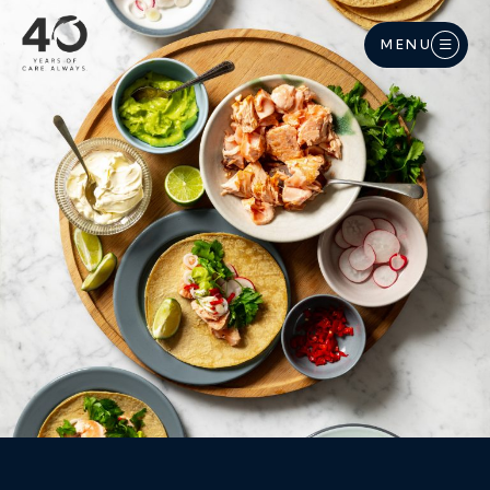
Langkau ke kandungan utama
MENU