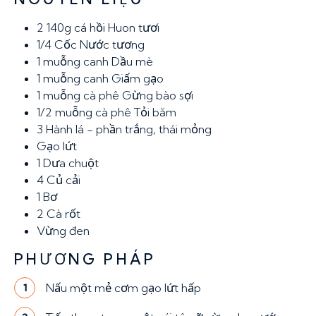
2
140g cá hồi Huon tươi
1/4 Cốc
Nước tương
1 muỗng canh
Dầu mè
1 muỗng canh
Giấm gạo
1 muỗng cà phê
Gừng bào sợi
1/2 muỗng cà phê
Tỏi băm
3
Hành lá - phần trắng, thái mỏng
Gạo lứt
1
Dưa chuột
4
Củ cải
1
Bơ
2
Cà rốt
Vừng đen
PHƯƠNG PHÁP
Nấu một mẻ cơm gạo lứt hấp
1