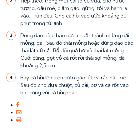
Tiếp theo, trong một cái tô cỡ vừa, cho nước
2
tương, dầu mè, giấm gạo, gừng, tỏi và hành lá
vào. Trộn đều. Cho cá hồi vào ướp khoảng 30
phút trong tủ lạnh.
Dùng dao bào, bào dưa chuột thành những dải
3
mỏng, dài. Sau đó thái mỏng hoặc dùng dao bào
thái lát củ cải. Bổ đôi quả bơ và thái lát mỏng.
Cuối cùng, gọt vỏ cà rốt rồi thái sợi mỏng, dài
khoảng 2,5 cm.
Bày cá hồi lên trên cơm gạo lứt và rắc hạt mè.
4
Sau đó cho dưa chuột, củ cải, bơ và cà rốt vào
bát cùng với cá hồi poke.