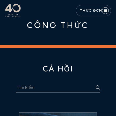
Bỏ qua nội dung chính
THỰC ĐƠN
CÔNG THỨC
CÁ HỒI
Tìm kiếm