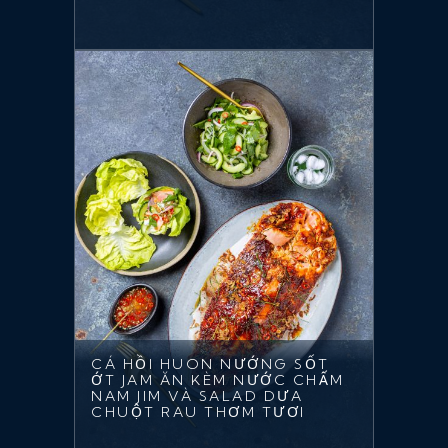
CÁ HỒI HUON NƯỚNG SỐT
ỚT JAM ĂN KÈM NƯỚC CHẤM
NAM JIM VÀ SALAD DƯA
CHUỘT RAU THƠM TƯƠI