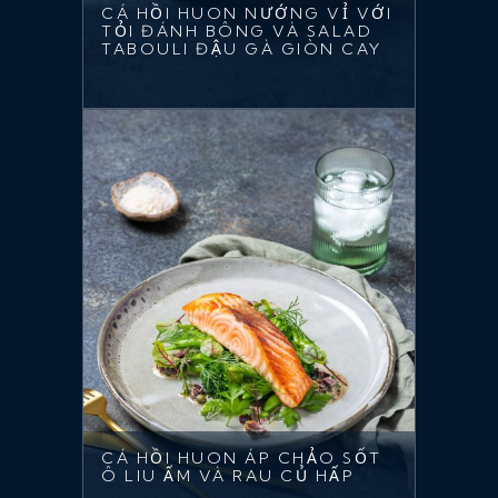
CÁ HỒI HUON NƯỚNG VỈ VỚI
TỎI ĐÁNH BÔNG VÀ SALAD
TABOULI ĐẬU GÀ GIÒN CAY
CÁ HỒI HUON ÁP CHẢO SỐT
Ô LIU ẤM VÀ RAU CỦ HẤP