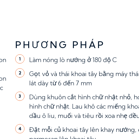
PHƯƠNG PHÁP
on
Làm nóng lò nướng ở 180 độ C
1
Gọt vỏ và thái khoai tây bằng máy thái
2
on
lát dày từ 6 đến 7 mm
ặc
Dùng khuôn cắt hình chữ nhật nhỏ, ho
3
hình chữ nhật. Lau khô các miếng khoa
dầu ô liu, muối và tiêu rồi xoa nhẹ đều
Đặt mỗi củ khoai tây lên khay nướng,
4
parmesan lên khoai tây