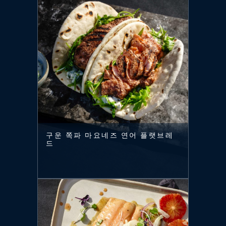
구운 쪽파 마요네즈 연어 플랫브레
드