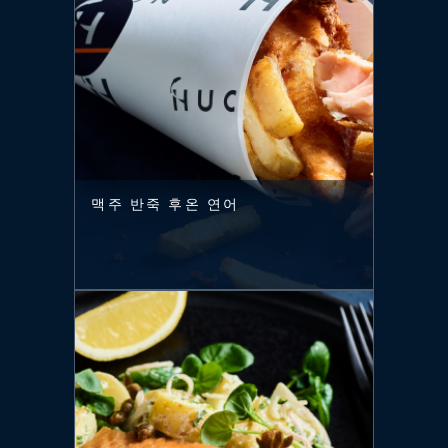
맥주 반죽 후온 연어