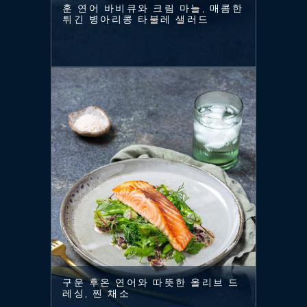
훈 연어 바비큐와 크림 마늘, 매콤한
튀긴 병아리콩 타불레 샐러드
구운 후온 연어와 따뜻한 올리브 드
레싱, 찐 채소