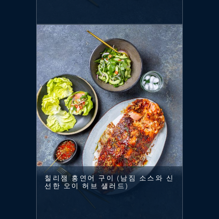
칠리잼 홍연어 구이 (남짐 소스와 신
선한 오이 허브 샐러드)