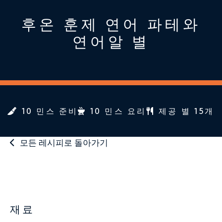
후온 훈제 연어 파테와
연어알 별
10 민스 준비
10 민스 요리
제공 별 15개
모든 레시피로 돌아가기
재료