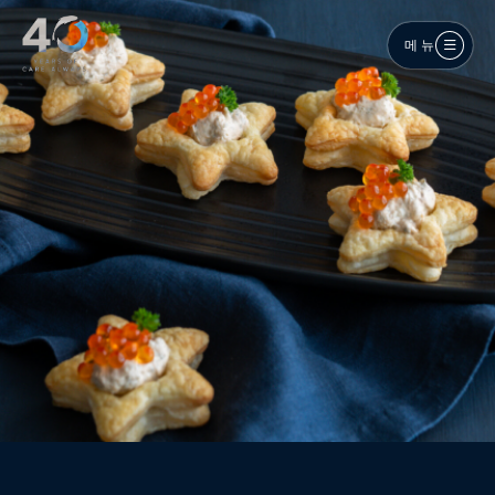
메인 콘텐츠로 건너뛰기
메뉴