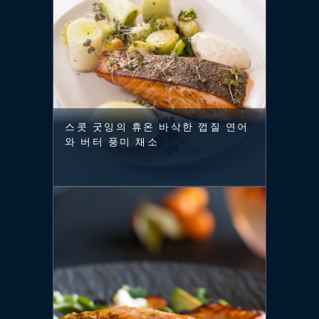
스콧 굿잉의 휴온 바삭한 껍질 연어
와 버터 풍미 채소