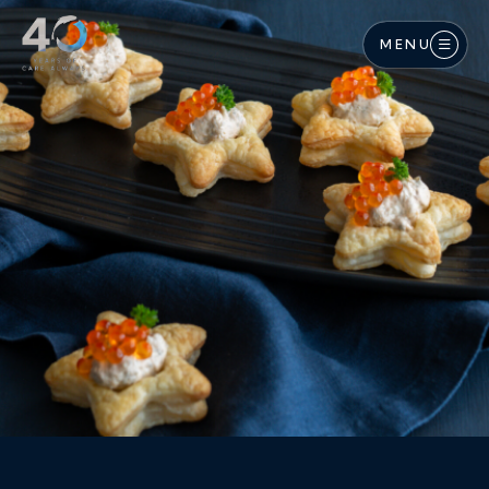
Langkau ke kandungan utama
MENU