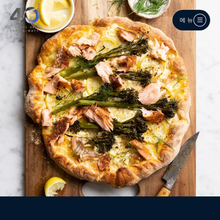
메인 콘텐츠로 건너뛰기
메뉴