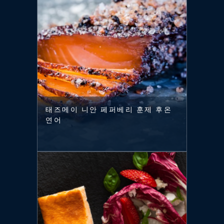
태즈메이 니안 페퍼베리 훈제 후온
연어