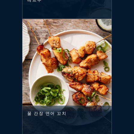
에르주
꿀 간장 연어 꼬치