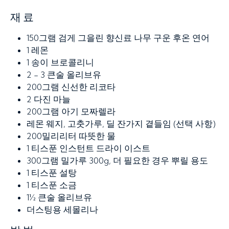
재료
150그램
검게 그을린 향신료 나무 구운 후온 연어
1
레몬
1
송이 브로콜리니
2 - 3 큰술
올리브유
200그램
신선한 리코타
2
다진 마늘
200그램
아기 모짜렐라
레몬 웨지, 고춧가루, 딜 잔가지 곁들임 (선택 사항)
200밀리리터
따뜻한 물
1 티스푼
인스턴트 드라이 이스트
300그램
밀가루 300g, 더 필요한 경우 뿌릴 용도
1 티스푼
설탕
1 티스푼
소금
1½ 큰술
올리브유
더스팅용 세몰리나