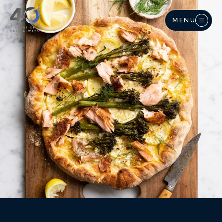
Langkau ke kandungan utama
MENU