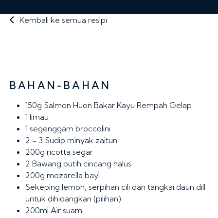
Kembali ke semua resipi
BAHAN-BAHAN
150g
Salmon Huon Bakar Kayu Rempah Gelap
1
limau
1
segenggam broccolini
2 - 3 Sudip
minyak zaitun
200g
ricotta segar
2
Bawang putih cincang halus
200g
mozarella bayi
Sekeping lemon, serpihan cili dan tangkai daun dill
untuk dihidangkan (pilihan)
200ml
Air suam