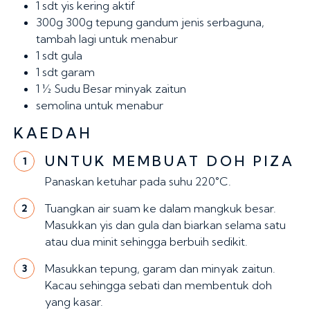
1 sdt
yis kering aktif
300g
300g tepung gandum jenis serbaguna,
tambah lagi untuk menabur
1 sdt
gula
1 sdt
garam
1 ½ Sudu Besar
minyak zaitun
semolina untuk menabur
KAEDAH
UNTUK MEMBUAT DOH PIZA
1
Panaskan ketuhar pada suhu 220°C.
Tuangkan air suam ke dalam mangkuk besar.
2
Masukkan yis dan gula dan biarkan selama satu
atau dua minit sehingga berbuih sedikit.
Masukkan tepung, garam dan minyak zaitun.
3
Kacau sehingga sebati dan membentuk doh
yang kasar.