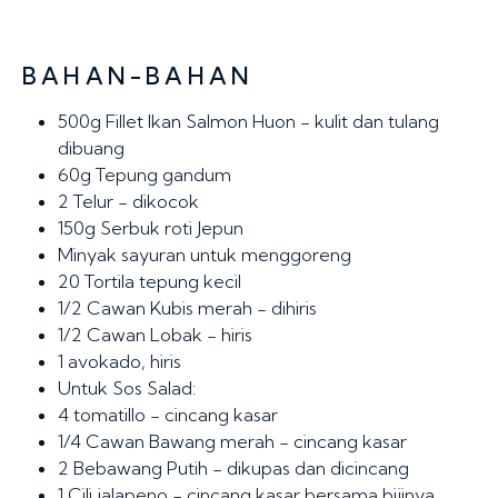
BAHAN-BAHAN
500g
Fillet Ikan Salmon Huon - kulit dan tulang
dibuang
60g
Tepung gandum
2
Telur - dikocok
150g
Serbuk roti Jepun
Minyak sayuran untuk menggoreng
20
Tortila tepung kecil
1/2 Cawan
Kubis merah - dihiris
1/2 Cawan
Lobak - hiris
1
avokado, hiris
Untuk Sos Salad:
4
tomatillo - cincang kasar
1/4 Cawan
Bawang merah - cincang kasar
2
Bebawang Putih - dikupas dan dicincang
1
Cili jalapeno - cincang kasar bersama bijinya