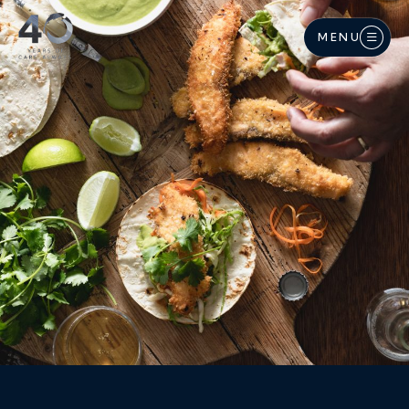
Langkau ke kandungan utama
MENU