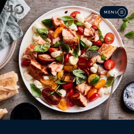
Langkau ke kandungan utama
MENU