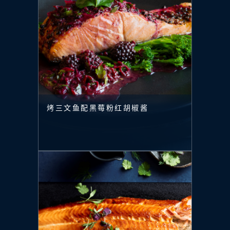
烤三文鱼配黑莓粉红胡椒酱