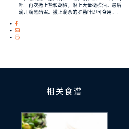
叶。再次撒上盐和胡椒，淋上大量橄榄油。最后
滴几滴黑醋酱。撒上剩余的罗勒叶即可食用。.
相关食谱