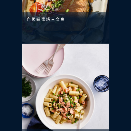
血橙蜂蜜烤三文鱼