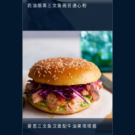
奶油烟熏三文鱼豌豆通心粉
豪恩三文鱼汉堡配牛油果塔塔酱