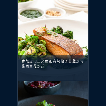
香煎虎门三文鱼配炭烤抱子甘蓝及青
酱西兰花沙拉