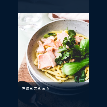
虎纹三文鱼面汤