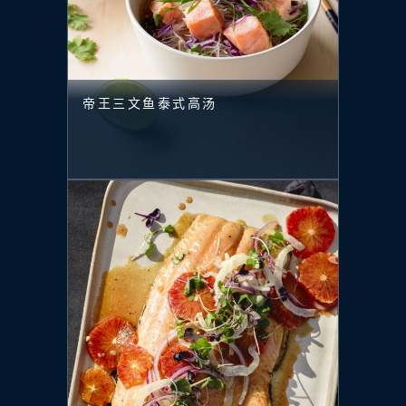
帝王三文鱼泰式高汤