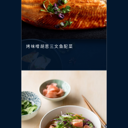
烤味噌胡恩三文鱼配菜