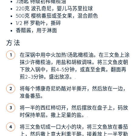
3汤匙
特级初榨橄榄油
220克
波孔奇尼，婴儿马苏里拉球
500克
樱桃番茄或圣女果，混合颜色
1/2 杯
罗勒叶，撕碎
香醋酱，用于淋面
方法
在深锅中用中火加热1汤匙橄榄油。在三文鱼上涂
1
抹少许橄榄油，用盐和胡椒调味。将三文鱼皮朝
下放入锅中，煎4-5分钟，或直至金黄。翻面再
煎2-3分钟。盛出放凉。.
将每个博康奇尼奶酪对半撕开，然后放在一边，
2
准备番茄。
将一半的西红柿切开，然后摆放在盘子上，码放
3
时保持单层。撒上足量的盐。.
将三文鱼切成一口大小的块，将三文鱼放在番茄
4
上，然后撒上意大利熏干酪，接着放上一半罗勒