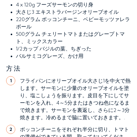
4 x 120g
フーズサーモンの切り身
大さじ3
エキストラバージンオリーブオイル
220グラム
ボッコンチーニ、ベビーモッツァレラ
ボール
500グラム
チェリートマトまたはグレープトマ
ト、ミックスカラー
1/2カップ
バジルの葉、ちぎった
バルサミコグレーズ、かけ用
方法
フライパンにオリーブオイル大さじ1を中火で熱
1
します。サーモンに少量のオリーブオイルを塗
り、塩こしょうを振ります。皮目を下にしてサ
ーモンを入れ、4～5分またはきつね色になるま
で焼きます。サーモンを裏返し、さらに2～3分
焼きます。冷めるまで脇に置いておきます。.
ボッコンチーニをそれぞれ半分に切り、トマト
2
の準備ができている間、取っておいてくださ