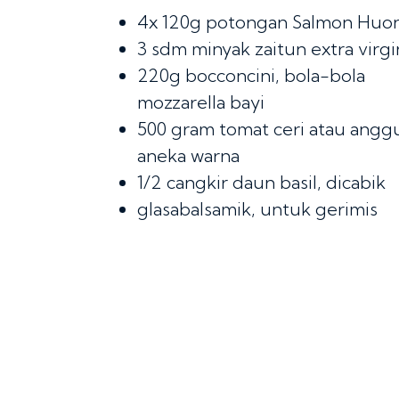
4x 120g
potongan Salmon Huo
3 sdm
minyak zaitun extra virgi
220g
bocconcini, bola-bola
mozzarella bayi
500 gram
tomat ceri atau anggu
aneka warna
1/2 cangkir
daun basil, dicabik
glasabalsamik, untuk gerimis