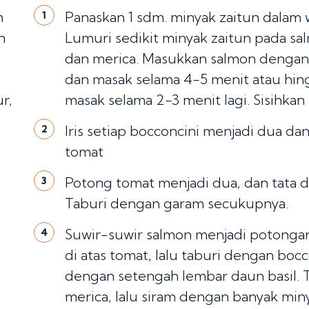
n
Panaskan 1 sdm. minyak zaitun dalam 
1
n
Lumuri sedikit minyak zaitun pada 
dan merica. Masukkan salmon dengan 
dan masak selama 4-5 menit atau hin
r,
masak selama 2-3 menit lagi. Sisihkan
Iris setiap bocconcini menjadi dua da
2
tomat
Potong tomat menjadi dua, dan tata di 
3
Taburi dengan garam secukupnya.
Suwir-suwir salmon menjadi potongan 
4
di atas tomat, lalu taburi dengan bocc
dengan setengah lembar daun basil. 
merica, lalu siram dengan banyak min